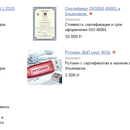
.1:2015
Сертификат ISO/DIS 45001 в
Ульяновске
Ульяновск
рок
Стоимость сертификации и срок
1
оформления ISO 45001
15 000
р.
Рутокен ЭЦП серт. ФСБ
Ульяновск
Рутокен с сертификатом в наличие 
рок
Ульяновске.
1
1 500
р.
мента
 и
го