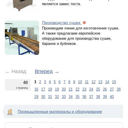
является замес теста.
Производство сушек
Производим линии для изготовления сушек.
А также предлагаем европейское
оборудование для производства сушек,
баранок и бубликов.
←
Назад
Вперед
→
1
2
3
4
5
6
7
8
9
10
11
12
13
14
15
40
страниц
16
17
18
19
20
21
22
23
24
25
26
27
28
29
30
31
32
33
34
35
36
37
38
39
40
Промышленные материалы и оборудование