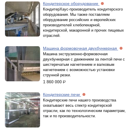
Кондитерское оборудование
КондитерХаус-производитель кондитерского
оборудования. Мы также поставляем
оборудование российских и европейских
производителей хлебопекарной,
кондитерской, макаронной и прочих пищевых
отраслей.
Машина формовочная двухбункерная
Машина экструзионно-формовочная
двухбункерная с движением за лентой печи с
шестеречатым нагнетением и валковым
нагнетением с возможностью установки
струнной резки.
1 860 000
р.
Кондитерские печи
Кондитерские печи нашего производства
охватывают весь спектр кондитерской
отрасли, как по технологическим параметрам,
так и по производительности.