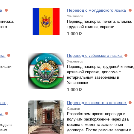
ка
Перевод с молдавского языка
Ульяновск
 книжки,
Перевод паспорта, печати, штампа,
ного
трудовой книжки, справки
1 000
р.
ыка
Перевод с узбекского языка
Ульяновск
печати,
Перевод паспорта, трудовой книжки
архивной справки, диплома с
нотариальным заверением в
Ульяновске
1 000
р.
ого,
Перевод из жилого в нежилое
Саратов
ка
Разработаем проект перевода и
получим распоряжение через два
воды в
месяца с момента заключения
овых
договора. После ремонта вводим в