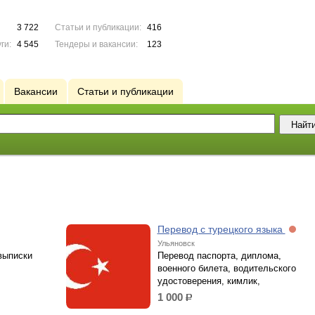
3 722
Статьи и публикации:
416
ги:
4 545
Тендеры и вакансии:
123
Вакансии
Статьи и публикации
Перевод с турецкого языка
Ульяновск
выписки
Перевод паспорта, диплома,
военного билета, водительского
удостоверения, кимлик,
1 000
р.