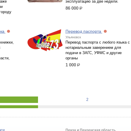
таже
эксплуатацию за две недели.
ми
86 000
р.
городу
ыка
Перевод паспорта
Ульяновск
 книжки,
Перевод паспорта с любого языка с
с
нотариальным заверением для
подачи в ЗАГС, УФМС и другие
асти,
органы
1 000
р.
2
кте
Пенза и Пензенская область