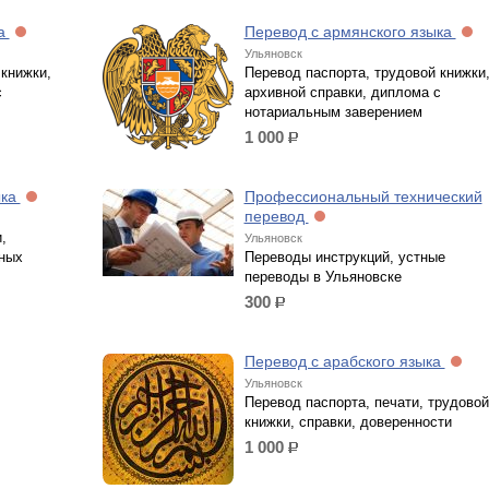
ка
Перевод с армянского языка
Ульяновск
 книжки,
Перевод паспорта, трудовой книжки
с
архивной справки, диплома с
нотариальным заверением
1 000
р.
ыка
Профессиональный технический
перевод
,
Ульяновск
чных
Переводы инструкций, устные
переводы в Ульяновске
300
р.
Перевод с арабского языка
Ульяновск
Перевод паспорта, печати, трудовой
книжки, справки, доверенности
1 000
р.