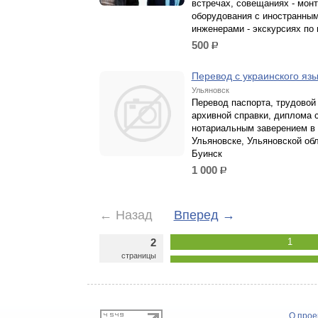
встречах, совещаниях - мон
оборудования с иностранны
инженерами - экскурсиях по 
500
р.
Перевод с украинского яз
Ульяновск
Перевод паспорта, трудовой
архивной справки, диплома 
нотариальным заверением в
Ульяновске, Ульяновской обл
Буинск
1 000
р.
←
Назад
Вперед
→
2
1
страницы
О прое