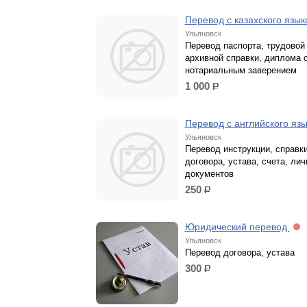
Перевод с казахского язы
Ульяновск
Перевод паспорта, трудовой
архивной справки, диплома 
нотариальным заверением
1 000
р.
Перевод с английского яз
Ульяновск
Перевод инструкции, справки
договора, устава, счета, ли
документов
250
р.
Юридический перевод
Ульяновск
Перевод договора, устава
300
р.