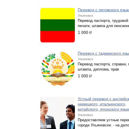
Перевод с литовского язы
Ульяновск
Перевод паспорта, трудовой
печати, штампа для пенсион
1 000
р.
Перевод с таджикского яз
Ульяновск
Перевод паспорта, справки, 
штампа, диплома, прав
1 000
р.
Устный перевод с английск
немецкого, итальянского,
китайского, японского язы
Ульяновск
Предоставляем устные пере
городе Ульяновске: - на дел