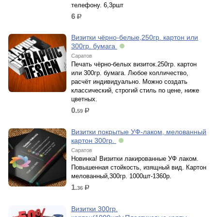
телефону. 6,3ршт
6
р.
Визитки чёрно-белые,250гр. картон или
300гр. бумага
Саратов
Печать чёрно-белых визиток.250гр. картон
или 300гр. бумага. Любое колличество,
расчёт индивидуально. Можно создать
классический, строгий стиль по цене, ниже
цветных.
0.
59
р.
Визитки покрытые УФ-лаком, мелованный
картон 300гр.
Саратов
Новинка! Визитки лакированные УФ лаком.
Повышенная стойкость, изящный вид. Картон
мелованный,300гр. 1000шт-1360р.
1.
36
р.
Визитки 300гр.