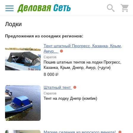
Лодки
Предложения из соседних регионов:
Тент штатный Прогресс, Казанка, Крым,
Амур...
Саратов
Пошив штатных тентов на лодки Прогресс,
Казанка, Крым, Днепр, Амур, (+дуги)
8 000
р.
Штатный тент
Саратов
Тент на лодку Днепр (комбик)
Мягкие сидения из морского винила!