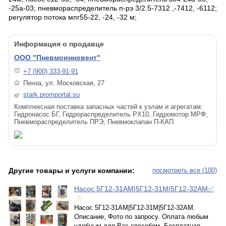
-25а-03; пневмораспределитель п-рэ 3/2.5-7312 ,-7412, -6112;
регулятор потока мпг55-22, -24, -32 м;
Информация о продавце
ООО "Пневмоинновент"
+7 (900) 333-91-91
Пенза, ул. Московская, 27
stark.promportal.su
Комплексная поставка запасных частей к узлам и агрегатам:
Гидронасос БГ, Гидрораспределитель PX10, Гидромотор МРФ,
Пневмораспределитель ПРЭ, Пневмоклапан П-КАП
Другие товары и услуги компании:
посмотреть все (100)
Насос 5Г12-31АМ|5Г12-31М|5Г12-32АМ✅
Насос 5Г12-31АМ|5Г12-31М|5Г12-32АМ.
Описание, Фото по запросу. Оплата любым
удобным для Вас способом. Бесплатная