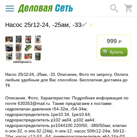
Насос 25г12-24, -25ам, -33✅
999
р.
Купить
Насос 25г12-24, -25ам, -33. Описание, Фото по запросу. Оплата
любым удобным для Вас способом. Бесплатная доставка до
ТК
Описание, Фото, Характеристки: Подробная информация по
почте 630353@mail.ru. Также предлагаем к поставке:
гидроклапан давления г54-32м, г54-34м;
гидрораспределитель 1ре10.34, 1ре10.64;
гидрораспределитель р102 ав34, р102 ав44;
гидрораспределитель рх1044100 220/50, -380/50ам; клапан
п-эпк-32, п-эпк-32 (24в), п-эпк-12; насос 50бг12-24м, 5бг12-
24м; насос с12-53, -54; пневмораспределитель в64-24а-03,